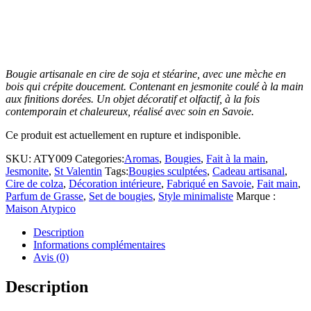
Bougie artisanale en cire de soja et stéarine, avec une mèche en
bois qui crépite doucement. Contenant en jesmonite coulé à la main
aux finitions dorées. Un objet décoratif et olfactif, à la fois
contemporain et chaleureux, réalisé avec soin en Savoie.
Ce produit est actuellement en rupture et indisponible.
SKU:
ATY009
Categories:
Aromas
,
Bougies
,
Fait à la main
,
Jesmonite
,
St Valentin
Tags:
Bougies sculptées
,
Cadeau artisanal
,
Cire de colza
,
Décoration intérieure
,
Fabriqué en Savoie
,
Fait main
,
Parfum de Grasse
,
Set de bougies
,
Style minimaliste
Marque :
Maison Atypico
Description
Informations complémentaires
Avis (0)
Description